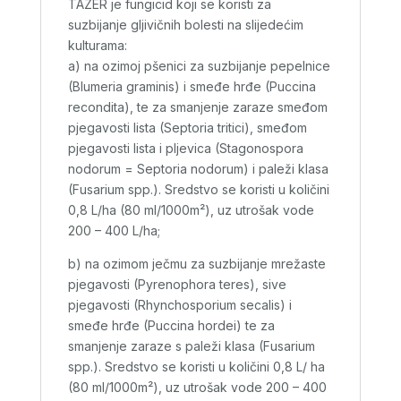
TAZER je fungicid koji se koristi za
suzbijanje gljivičnih bolesti na slijedećim
kulturama:
a) na ozimoj pšenici za suzbijanje pepelnice
(Blumeria graminis) i smeđe hrđe (Puccina
recondita), te za smanjenje zaraze smeđom
pjegavosti lista (Septoria tritici), smeđom
pjegavosti lista i pljevica (Stagonospora
nodorum = Septoria nodorum) i paleži klasa
(Fusarium spp.). Sredstvo se koristi u količini
0,8 L/ha (80 ml/1000m²), uz utrošak vode
200 – 400 L/ha;
b) na ozimom ječmu za suzbijanje mrežaste
pjegavosti (Pyrenophora teres), sive
pjegavosti (Rhynchosporium secalis) i
smeđe hrđe (Puccina hordei) te za
smanjenje zaraze s paleži klasa (Fusarium
spp.). Sredstvo se koristi u količini 0,8 L/ ha
(80 ml/1000m²), uz utrošak vode 200 – 400