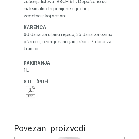
žućenja listova (BBCH 91). Dopuštene su
maksimalno tri primjene u jednoj
vegetacijskoj sezoni.
KARENCA
66 dana za uljanu repicu; 35 dana za ozimu
pšenicu, ozimi ječam i jari ječam; 7 dana za
krumpir.
PAKIRANJA
1 L
STL – (PDF)
Povezani proizvodi