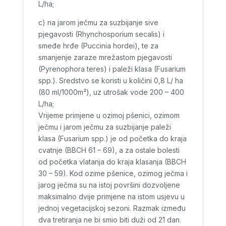
L/ha;
c) na jarom ječmu za suzbijanje sive
pjegavosti (Rhynchosporium secalis) i
smeđe hrđe (Puccinia hordei), te za
smanjenje zaraze mrežastom pjegavosti
(Pyrenophora teres) i paleži klasa (Fusarium
spp.). Sredstvo se koristi u količini 0,8 L/ ha
(80 ml/1000m²), uz utrošak vode 200 – 400
L/ha;
Vrijeme primjene u ozimoj pšenici, ozimom
ječmu i jarom ječmu za suzbijanje paleži
klasa (Fusarium spp.) je od početka do kraja
cvatnje (BBCH 61 – 69), a za ostale bolesti
od početka vlatanja do kraja klasanja (BBCH
30 – 59). Kod ozime pšenice, ozimog ječma i
jarog ječma su na istoj površini dozvoljene
maksimalno dvije primjene na istom usjevu u
jednoj vegetacijskoj sezoni. Razmak između
dva tretiranja ne bi smio biti duži od 21 dan.