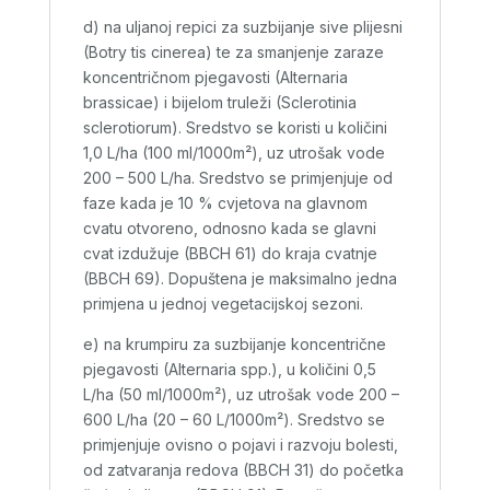
d) na uljanoj repici za suzbijanje sive plijesni
(Botry tis cinerea) te za smanjenje zaraze
koncentričnom pjegavosti (Alternaria
brassicae) i bijelom truleži (Sclerotinia
sclerotiorum). Sredstvo se koristi u količini
1,0 L/ha (100 ml/1000m²), uz utrošak vode
200 – 500 L/ha. Sredstvo se primjenjuje od
faze kada je 10 % cvjetova na glavnom
cvatu otvoreno, odnosno kada se glavni
cvat izdužuje (BBCH 61) do kraja cvatnje
(BBCH 69). Dopuštena je maksimalno jedna
primjena u jednoj vegetacijskoj sezoni.
e) na krumpiru za suzbijanje koncentrične
pjegavosti (Alternaria spp.), u količini 0,5
L/ha (50 ml/1000m²), uz utrošak vode 200 –
600 L/ha (20 – 60 L/1000m²). Sredstvo se
primjenjuje ovisno o pojavi i razvoju bolesti,
od zatvaranja redova (BBCH 31) do početka